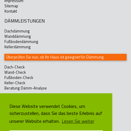
Impressum
Sitemap
Kontakt
DÄMMLEISTUNGEN
Dachdämmung
Wanddämmung
Fußbodendämmung
Kellerdämmung
Überprüfen Sie nun, ob Ihr Haus ist geeignet für Dämmung.
Dach-Check
Wand-Check
Fußboden-Check
Keller-Check
Beratung Dämm-Analyse
WÄRMEDÄMMEXPERTE
Diese Website verwendet Cookies, um
Tel: 0421-36583163
sicherzustellen, dass Sie das beste Erlebnis auf
info@waermedaemmexperte.de
unserer Website erhalten.
Lesen Sie weiter